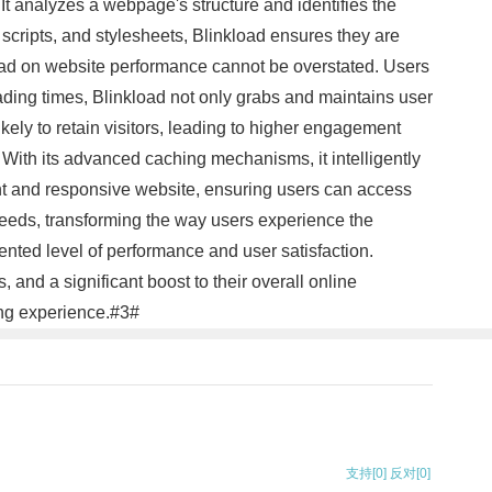
. It analyzes a webpage's structure and identifies the
scripts, and stylesheets, Blinkload ensures they are
load on website performance cannot be overstated. Users
ading times, Blinkload not only grabs and maintains user
kely to retain visitors, leading to higher engagement
 With its advanced caching mechanisms, it intelligently
ent and responsive website, ensuring users can access
speeds, transforming the way users experience the
ented level of performance and user satisfaction.
nd a significant boost to their overall online
ing experience.#3#
支持
[0]
反对
[0]