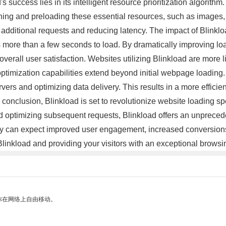
 success lies in its intelligent resource prioritization algorithm
ching and preloading these essential resources, such as images, 
r additional requests and reducing latency. The impact of Blink
es more than a few seconds to load. By dramatically improving lo
erall user satisfaction. Websites utilizing Blinkload are more li
optimization capabilities extend beyond initial webpage loading.
rs and optimizing data delivery. This results in a more effici
n conclusion, Blinkload is set to revolutionize website loading 
 and optimizing subsequent requests, Blinkload offers an unpreced
 can expect improved user engagement, increased conversions, a
linkload and providing your visitors with an exceptional brows
你在网络上自由移动。