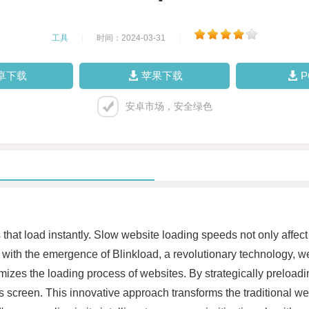
工具
|
时间：2024-03-31
|
卓下载
苹果下载
安卓市场，安全绿色
 that load instantly. Slow website loading speeds not only affe
ith the emergence of Blinkload, a revolutionary technology, web
mizes the loading process of websites. By strategically preloadi
r's screen. This innovative approach transforms the traditional 