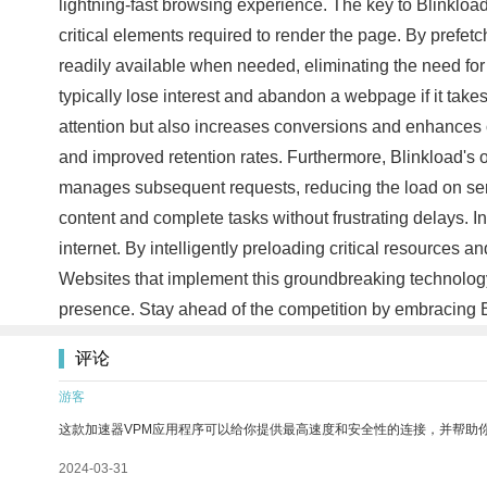
lightning-fast browsing experience. The key to Blinkload's
critical elements required to render the page. By prefet
readily available when needed, eliminating the need fo
typically lose interest and abandon a webpage if it tak
attention but also increases conversions and enhances ov
and improved retention rates. Furthermore, Blinkload's 
manages subsequent requests, reducing the load on serve
content and complete tasks without frustrating delays. I
internet. By intelligently preloading critical resources
Websites that implement this groundbreaking technology
presence. Stay ahead of the competition by embracing B
评论
游客
这款加速器VPM应用程序可以给你提供最高速度和安全性的连接，并帮助
2024-03-31