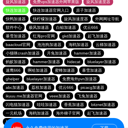
旋风加速器
免费vps加速器外网苹果版
旋风加速度器
快连加速器
快连加速器官网入口
原子加速器
快鸭加速器
快柠檬加速器
旋风加速度器
外网网址导航
软件中心
极风加速器
白鲸加速器
优云666
暴雪加速器
红海pro官网
gkd加速器
起飞加速器
baacloud官网
泡泡狗加速器
海鸥加速器
云梯加速器
小猫咪crash加速器
月兔加速器
hammer加速器
蚂蚁加速器
hammer加速器
hidecat
bluelayer加速器
速鹰666
啊哈加速器
蜜蜂加速器
暴雪加速器
ghelper
bluelayer加速器
免费海外pvn加速器
abc加速器
荔枝加速器
优云666
picacg加速器
ikuuu.me加速器官网
veee加速器
飞兔加速器
闪电猫加速器
哇哇加速器
香蕉加速器
bitznet加速器
一元机场
海鸥加速器
海外梯子官网
起飞加速器
橘子加速器
永久免费使用的加速器
下载