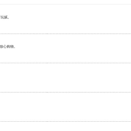
有玩腻。
够放心购物。
。