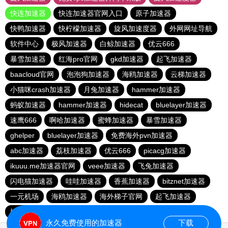
快连加速器
快连加速器官网入口
原子加速器
快鸭加速器
快柠檬加速器
旋风加速度器
外网网址导航
软件中心
极风加速器
白鲸加速器
优云666
暴雪加速器
红海pro官网
gkd加速器
起飞加速器
baacloud官网
泡泡狗加速器
海鸥加速器
云梯加速器
小猫咪crash加速器
月兔加速器
hammer加速器
蚂蚁加速器
hammer加速器
hidecat
bluelayer加速器
速鹰666
啊哈加速器
蜜蜂加速器
暴雪加速器
ghelper
bluelayer加速器
免费海外pvn加速器
abc加速器
荔枝加速器
优云666
picacg加速器
ikuuu.me加速器官网
veee加速器
飞兔加速器
闪电猫加速器
哇哇加速器
香蕉加速器
bitznet加速器
一元机场
海鸥加速器
海外梯子官网
起飞加速器
橘子加速器
永久免费使用的加速器
下载