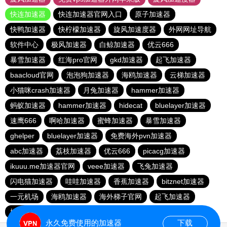
快连加速器
快连加速器官网入口
原子加速器
快鸭加速器
快柠檬加速器
旋风加速度器
外网网址导航
软件中心
极风加速器
白鲸加速器
优云666
暴雪加速器
红海pro官网
gkd加速器
起飞加速器
baacloud官网
泡泡狗加速器
海鸥加速器
云梯加速器
小猫咪crash加速器
月兔加速器
hammer加速器
蚂蚁加速器
hammer加速器
hidecat
bluelayer加速器
速鹰666
啊哈加速器
蜜蜂加速器
暴雪加速器
ghelper
bluelayer加速器
免费海外pvn加速器
abc加速器
荔枝加速器
优云666
picacg加速器
ikuuu.me加速器官网
veee加速器
飞兔加速器
闪电猫加速器
哇哇加速器
香蕉加速器
bitznet加速器
一元机场
海鸥加速器
海外梯子官网
起飞加速器
橘子加速器
永久免费使用的加速器
下载