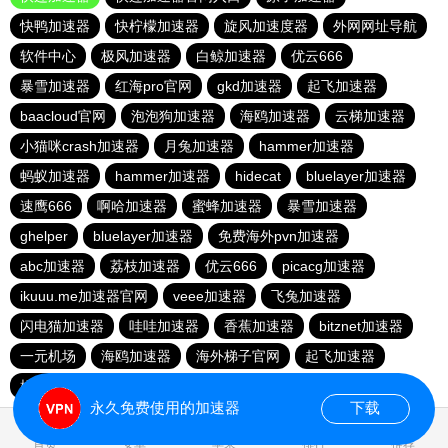
快鸭加速器
快柠檬加速器
旋风加速度器
外网网址导航
软件中心
极风加速器
白鲸加速器
优云666
暴雪加速器
红海pro官网
gkd加速器
起飞加速器
baacloud官网
泡泡狗加速器
海鸥加速器
云梯加速器
小猫咪crash加速器
月兔加速器
hammer加速器
蚂蚁加速器
hammer加速器
hidecat
bluelayer加速器
速鹰666
啊哈加速器
蜜蜂加速器
暴雪加速器
ghelper
bluelayer加速器
免费海外pvn加速器
abc加速器
荔枝加速器
优云666
picacg加速器
ikuuu.me加速器官网
veee加速器
飞兔加速器
闪电猫加速器
哇哇加速器
香蕉加速器
bitznet加速器
一元机场
海鸥加速器
海外梯子官网
起飞加速器
橘子加速器
永久免费使用的加速器
下载
0.025825s
首页
安卓
苹果
排行
推荐