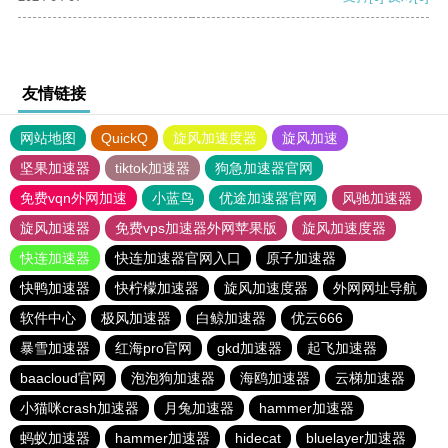
友情链接
网站地图
QuickQ
旋风加速度器
旋风加速
坚果加速器
tiktok加速器
狗急加速器官网
免费vqn外网加速
小蓝鸟
优途加速器官网
风驰加速器
旋风加速器
免费vps加速器外网苹果版
旋风加速度器
快连加速器
快连加速器官网入口
原子加速器
快鸭加速器
快柠檬加速器
旋风加速度器
外网网址导航
软件中心
极风加速器
白鲸加速器
优云666
暴雪加速器
红海pro官网
gkd加速器
起飞加速器
baacloud官网
泡泡狗加速器
海鸥加速器
云梯加速器
小猫咪crash加速器
月兔加速器
hammer加速器
蚂蚁加速器
hammer加速器
hidecat
bluelayer加速器