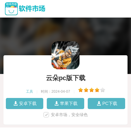
云朵pc版下载
工具
|
时间：2024-04-07
|
安卓下载
苹果下载
PC下载
安卓市场，安全绿色