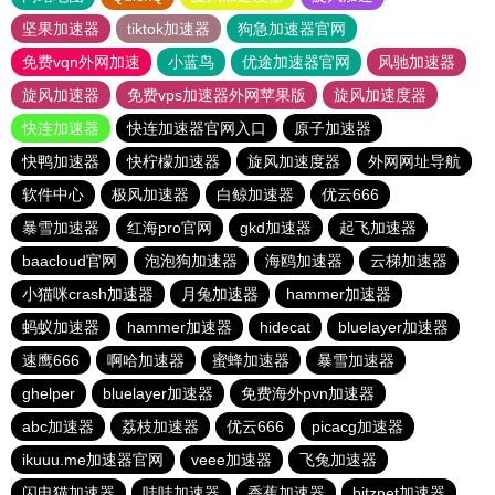
坚果加速器
tiktok加速器
狗急加速器官网
免费vqn外网加速
小蓝鸟
优途加速器官网
风驰加速器
旋风加速器
免费vps加速器外网苹果版
旋风加速度器
快连加速器
快连加速器官网入口
原子加速器
快鸭加速器
快柠檬加速器
旋风加速度器
外网网址导航
软件中心
极风加速器
白鲸加速器
优云666
暴雪加速器
红海pro官网
gkd加速器
起飞加速器
baacloud官网
泡泡狗加速器
海鸥加速器
云梯加速器
小猫咪crash加速器
月兔加速器
hammer加速器
蚂蚁加速器
hammer加速器
hidecat
bluelayer加速器
速鹰666
啊哈加速器
蜜蜂加速器
暴雪加速器
ghelper
bluelayer加速器
免费海外pvn加速器
abc加速器
荔枝加速器
优云666
picacg加速器
ikuuu.me加速器官网
veee加速器
飞兔加速器
闪电猫加速器
哇哇加速器
香蕉加速器
bitznet加速器