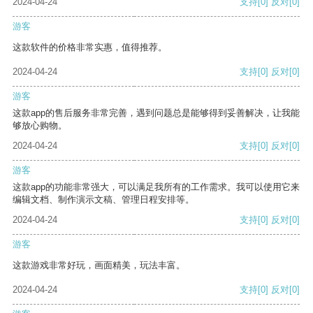
2024-04-24
支持
[0]
反对
[0]
游客
这款软件的价格非常实惠，值得推荐。
2024-04-24
支持
[0]
反对
[0]
游客
这款app的售后服务非常完善，遇到问题总是能够得到妥善解决，让我能
够放心购物。
2024-04-24
支持
[0]
反对
[0]
游客
这款app的功能非常强大，可以满足我所有的工作需求。我可以使用它来
编辑文档、制作演示文稿、管理日程安排等。
2024-04-24
支持
[0]
反对
[0]
游客
这款游戏非常好玩，画面精美，玩法丰富。
2024-04-24
支持
[0]
反对
[0]