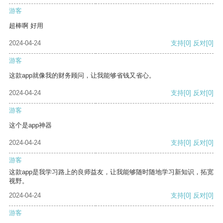
游客
超棒啊 好用
2024-04-24
支持
[0]
反对
[0]
游客
这款app就像我的财务顾问，让我能够省钱又省心。
2024-04-24
支持
[0]
反对
[0]
游客
这个是app神器
2024-04-24
支持
[0]
反对
[0]
游客
这款app是我学习路上的良师益友，让我能够随时随地学习新知识，拓宽
视野。
2024-04-24
支持
[0]
反对
[0]
游客