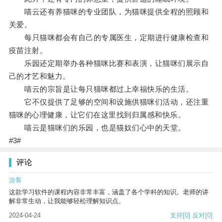
喵云还有养猫咪的专业团队，为猫咪提供全程的照顾和
关爱。
每只猫咪都会有自己的专属医生，定期进行健康检查和
疫苗注射。
乐园还定期举办各种猫咪比赛和表演，让猫咪们展示自
己的才艺和魅力。
喵云的宗旨是让每只猫咪都过上幸福快乐的生活。
它不仅提供了足够的空间和设施供猫咪们活动，还注重
猫咪的心理健康，让它们在这里找到归属感和快乐。
喵云是猫咪们的乐园，也是猫奴们心中的天堂。
#3#
评论
游客
这款学习软件的课程内容非常丰富，涵盖了各个学科的知识。老师的讲
解非常生动，让我能够轻松理解知识点。
2024-04-24
支持
[0]
反对
[0]