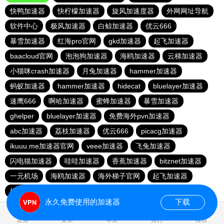
快鸭加速器
快柠檬加速器
旋风加速度器
外网网址导航
软件中心
极风加速器
白鲸加速器
优云666
暴雪加速器
红海pro官网
gkd加速器
起飞加速器
baacloud官网
泡泡狗加速器
海鸥加速器
云梯加速器
小猫咪crash加速器
月兔加速器
hammer加速器
蚂蚁加速器
hammer加速器
hidecat
bluelayer加速器
速鹰666
啊哈加速器
蜜蜂加速器
暴雪加速器
ghelper
bluelayer加速器
免费海外pvn加速器
abc加速器
荔枝加速器
优云666
picacg加速器
ikuuu.me加速器官网
veee加速器
飞兔加速器
闪电猫加速器
哇哇加速器
香蕉加速器
bitznet加速器
一元机场
海鸥加速器
海外梯子官网
起飞加速器
橘子加速器
永久免费使用的加速器
下载
0.059521s
首页
安卓
苹果
排行
推荐