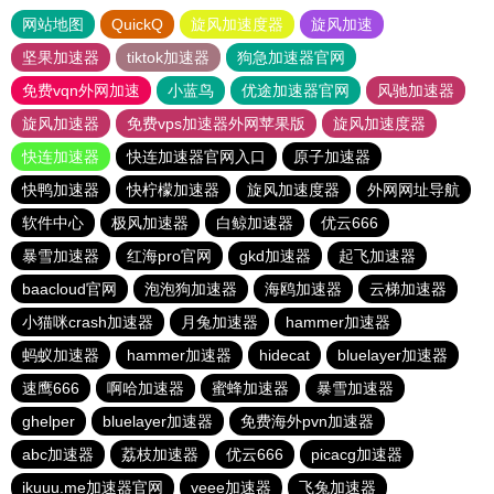
网站地图
QuickQ
旋风加速度器
旋风加速
坚果加速器
tiktok加速器
狗急加速器官网
免费vqn外网加速
小蓝鸟
优途加速器官网
风驰加速器
旋风加速器
免费vps加速器外网苹果版
旋风加速度器
快连加速器
快连加速器官网入口
原子加速器
快鸭加速器
快柠檬加速器
旋风加速度器
外网网址导航
软件中心
极风加速器
白鲸加速器
优云666
暴雪加速器
红海pro官网
gkd加速器
起飞加速器
baacloud官网
泡泡狗加速器
海鸥加速器
云梯加速器
小猫咪crash加速器
月兔加速器
hammer加速器
蚂蚁加速器
hammer加速器
hidecat
bluelayer加速器
速鹰666
啊哈加速器
蜜蜂加速器
暴雪加速器
ghelper
bluelayer加速器
免费海外pvn加速器
abc加速器
荔枝加速器
优云666
picacg加速器
ikuuu.me加速器官网
veee加速器
飞兔加速器