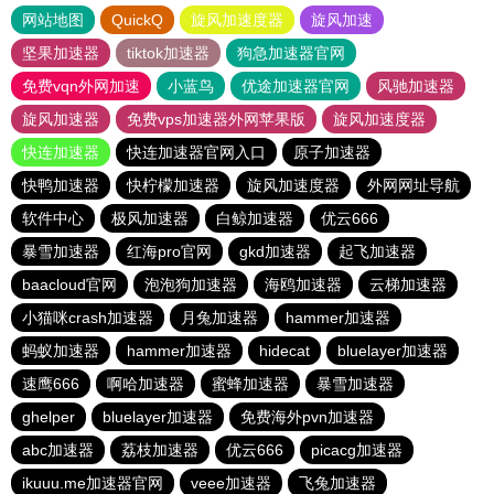
网站地图
QuickQ
旋风加速度器
旋风加速
坚果加速器
tiktok加速器
狗急加速器官网
免费vqn外网加速
小蓝鸟
优途加速器官网
风驰加速器
旋风加速器
免费vps加速器外网苹果版
旋风加速度器
快连加速器
快连加速器官网入口
原子加速器
快鸭加速器
快柠檬加速器
旋风加速度器
外网网址导航
软件中心
极风加速器
白鲸加速器
优云666
暴雪加速器
红海pro官网
gkd加速器
起飞加速器
baacloud官网
泡泡狗加速器
海鸥加速器
云梯加速器
小猫咪crash加速器
月兔加速器
hammer加速器
蚂蚁加速器
hammer加速器
hidecat
bluelayer加速器
速鹰666
啊哈加速器
蜜蜂加速器
暴雪加速器
ghelper
bluelayer加速器
免费海外pvn加速器
abc加速器
荔枝加速器
优云666
picacg加速器
ikuuu.me加速器官网
veee加速器
飞兔加速器