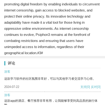
promoting digital freedom by enabling individuals to circumvent
internet censorship, gain access to blocked websites, and
protect their online privacy. Its innovative technology and
adaptability have made it a vital tool for those living in
oppressive online environments. As internet censorship
continues to evolve, Psiphon3 remains at the forefront of
combating restrictions and ensuring that users have
unimpeded access to information, regardless of their
geographical location.#3#
评论
游客
这款学习软件的社区氛围非常好，可以与其他学习者交流学习心得。
2024-07-22
支持
[0]
反对
[0]
游客
这款app的酒店、餐厅推荐非常有用，让我能够享受到高品质的旅行体
验。