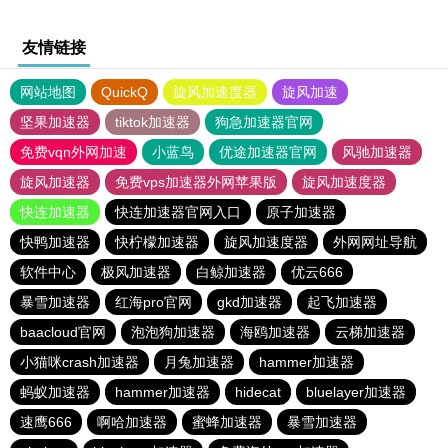
友情链接
网站地图
QuickQ
旋风加速度器
旋风加速
坚果加速器
tiktok加速器
狗急加速器官网
免费vqn外网加速
小蓝鸟
优途加速器官网
风驰加速器
旋风加速器
免费vps加速器外网苹果版
旋风加速度器
快连加速器
快连加速器官网入口
原子加速器
快鸭加速器
快柠檬加速器
旋风加速度器
外网网址导航
软件中心
极风加速器
白鲸加速器
优云666
暴雪加速器
红海pro官网
gkd加速器
起飞加速器
baacloud官网
泡泡狗加速器
海鸥加速器
云梯加速器
小猫咪crash加速器
月兔加速器
hammer加速器
蚂蚁加速器
hammer加速器
hidecat
bluelayer加速器
速鹰666
啊哈加速器
蜜蜂加速器
暴雪加速器