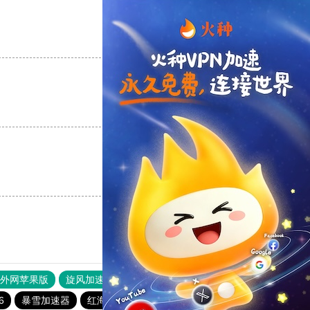
支持
[0]
反对
[0]
支持
[0]
反对
[0]
支持
[0]
反对
[0]
器外网苹果版
旋风加速度器
快连加速器
6
暴雪加速器
红海pro官网
gkd加速器
起飞加速器