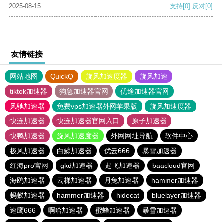
2025-08-15
支持
[0]
反对
[0]
友情链接
网站地图
QuickQ
旋风加速度器
旋风加速
tiktok加速器
狗急加速器官网
优途加速器官网
风驰加速器
免费vps加速器外网苹果版
旋风加速度器
快连加速器
快连加速器官网入口
原子加速器
快鸭加速器
旋风加速度器
外网网址导航
软件中心
极风加速器
白鲸加速器
优云666
暴雪加速器
红海pro官网
gkd加速器
起飞加速器
baacloud官网
海鸥加速器
云梯加速器
月兔加速器
hammer加速器
蚂蚁加速器
hammer加速器
hidecat
bluelayer加速器
速鹰666
啊哈加速器
蜜蜂加速器
暴雪加速器