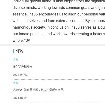
individual growth alone. It also emphasizes the significa
diverse minds, working towards common goals and genera
essence, ins66 encourages us to align our personal value
within ourselves and from external sources. By collabo
harmonious society. In conclusion, ins66 serves as a gu
our innate potential and work towards creating a better
whole.#3#
评论
游客
这个软件很好用
2024-04-01
游客
这款软件简直是神器，解决了我所有问题。
2024-04-01