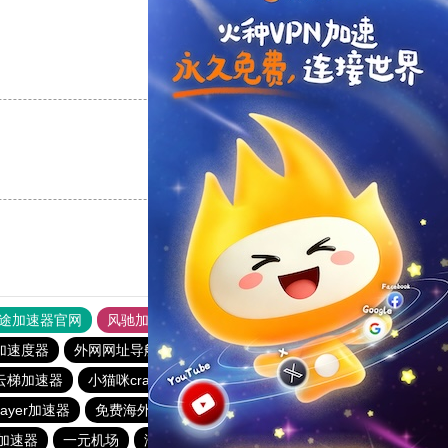
支持
[0]
反对
[0]
支持
[0]
反对
[0]
途加速器官网
风驰加速器
旋风加速器
加速度器
外网网址导航
软件中心
极风加速器
云梯加速器
小猫咪crash加速器
月兔加速器
hammer加速器
elayer加速器
免费海外pvn加速器
abc加速器
荔枝加速器
et加速器
一元机场
海鸥加速器
海外梯子官网
起飞加速器