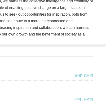
, we harness the collective intelligence and creativity of
 of enacting positive change on a larger scale. In
s to seek out opportunities for inspiration, both from
and contribute to a more interconnected and
mbracing inspiration and collaboration, we can harness
o our own growth and the betterment of society as a
支持
[0]
反对
[0]
支持
[0]
反对
[0]