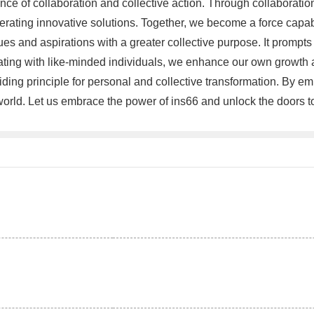
nce of collaboration and collective action. Through collaboration
ting innovative solutions. Together, we become a force capable
s and aspirations with a greater collective purpose. It prompts u
rating with like-minded individuals, we enhance our own growth 
iding principle for personal and collective transformation. By e
 world. Let us embrace the power of ins66 and unlock the doors t