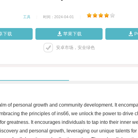
工具
|
时间：2024-04-01
|
卓下载
苹果下载
安卓市场，安全绿色
alm of personal growth and community development. It encompasse
embracing the principles of ins66, we unlock the power to drive c
r greatness. It encourages individuals to tap into their inner wel
iscovery and personal growth, leveraging our unique talents for 