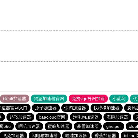
tiktok加速器
狗急加速器官网
免费vqn外网加速
小蓝鸟
优
加速器官网入口
原子加速器
快鸭加速器
快柠檬加速器
旋风
器
起飞加速器
baacloud官网
泡泡狗加速器
海鸥加速器
鹰666
啊哈加速器
蜜蜂加速器
暴雪加速器
ghelper
blu
飞兔加速器
闪电猫加速器
哇哇加速器
香蕉加速器
bitzn