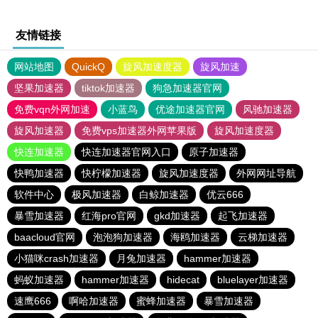
友情链接
网站地图
QuickQ
旋风加速度器
旋风加速
坚果加速器
tiktok加速器
狗急加速器官网
免费vqn外网加速
小蓝鸟
优途加速器官网
风驰加速器
旋风加速器
免费vps加速器外网苹果版
旋风加速度器
快连加速器
快连加速器官网入口
原子加速器
快鸭加速器
快柠檬加速器
旋风加速度器
外网网址导航
软件中心
极风加速器
白鲸加速器
优云666
暴雪加速器
红海pro官网
gkd加速器
起飞加速器
baacloud官网
泡泡狗加速器
海鸥加速器
云梯加速器
小猫咪crash加速器
月兔加速器
hammer加速器
蚂蚁加速器
hammer加速器
hidecat
bluelayer加速器
速鹰666
啊哈加速器
蜜蜂加速器
暴雪加速器