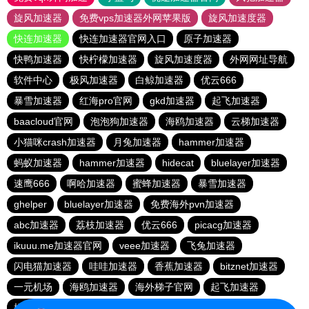
旋风加速器
免费vps加速器外网苹果版
旋风加速度器
快连加速器
快连加速器官网入口
原子加速器
快鸭加速器
快柠檬加速器
旋风加速度器
外网网址导航
软件中心
极风加速器
白鲸加速器
优云666
暴雪加速器
红海pro官网
gkd加速器
起飞加速器
baacloud官网
泡泡狗加速器
海鸥加速器
云梯加速器
小猫咪crash加速器
月兔加速器
hammer加速器
蚂蚁加速器
hammer加速器
hidecat
bluelayer加速器
速鹰666
啊哈加速器
蜜蜂加速器
暴雪加速器
ghelper
bluelayer加速器
免费海外pvn加速器
abc加速器
荔枝加速器
优云666
picacg加速器
ikuuu.me加速器官网
veee加速器
飞兔加速器
闪电猫加速器
哇哇加速器
香蕉加速器
bitznet加速器
一元机场
海鸥加速器
海外梯子官网
起飞加速器
橘子加速器